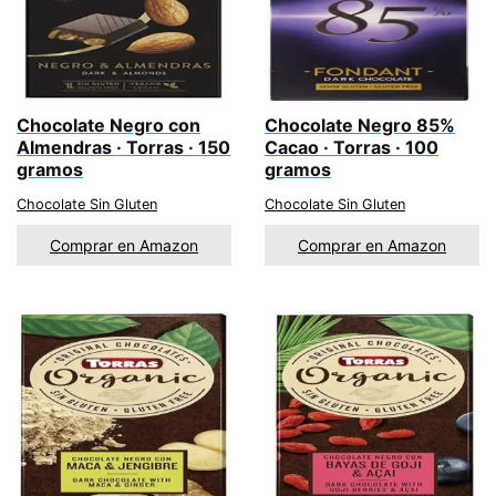
Chocolate Negro con
Chocolate Negro 85%
Almendras · Torras · 150
Cacao · Torras · 100
gramos
gramos
Chocolate Sin Gluten
Chocolate Sin Gluten
Comprar en Amazon
Comprar en Amazon