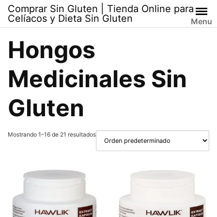
Skip
Comprar Sin Gluten | Tienda Online para
to
Celíacos y Dieta Sin Gluten
Menu
content
Hongos
Medicinales Sin
Gluten
Mostrando 1–16 de 21 resultados