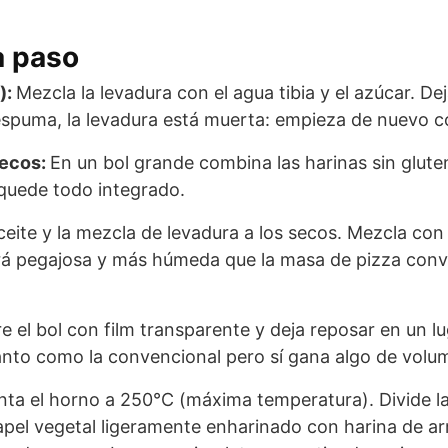
a paso
):
Mezcla la levadura con el agua tibia y el azúcar. D
spuma, la levadura está muerta: empieza de nuevo c
secos:
En un bol grande combina las harinas sin gluten,
 quede todo integrado.
ceite y la mezcla de levadura a los secos. Mezcla co
 pegajosa y más húmeda que la masa de pizza conve
e el bol con film transparente y deja reposar en un l
anto como la convencional pero sí gana algo de volu
enta el horno a 250°C (máxima temperatura). Divide l
el vegetal ligeramente enharinado con harina de ar