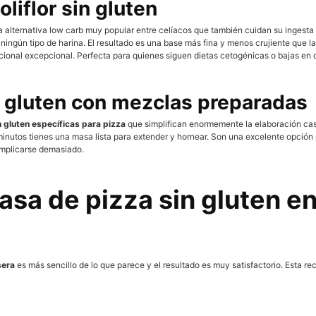
liflor sin gluten
 alternativa low carb muy popular entre celíacos que también cuidan su ingesta d
 ningún tipo de harina. El resultado es una base más fina y menos crujiente que 
cional excepcional. Perfecta para quienes siguen dietas cetogénicas o bajas en 
n gluten con mezclas preparadas
 gluten específicas para pizza
que simplifican enormemente la elaboración cas
minutos tienes una masa lista para extender y hornear. Son una excelente opción
omplicarse demasiado.
a de pizza sin gluten en
sera
es más sencillo de lo que parece y el resultado es muy satisfactorio. Esta r