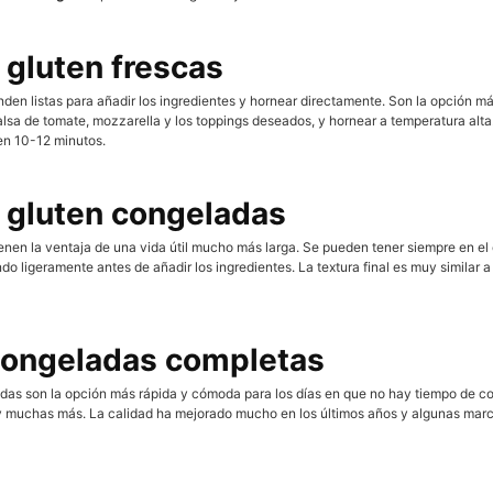
 gluten frescas
den listas para añadir los ingredientes y hornear directamente. Son la opción m
alsa de tomate, mozzarella y los toppings deseados, y hornear a temperatura al
en 10-12 minutos.
n gluten congeladas
enen la ventaja de una vida útil mucho más larga. Se pueden tener siempre en el
ligeramente antes de añadir los ingredientes. La textura final es muy similar a 
 congeladas completas
das son la opción más rápida y cómoda para los días en que no hay tiempo de co
 y muchas más. La calidad ha mejorado mucho en los últimos años y algunas mar