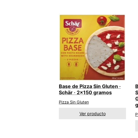
Base de Pizza Sin Gluten ·
B
Schär · 2×150 gramos
S
G
Pizza Sin Gluten
Ver producto
P