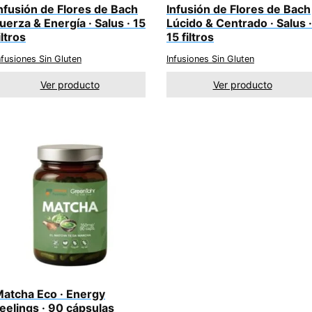
nfusión de Flores de Bach
Infusión de Flores de Bach
uerza & Energía · Salus · 15
Lúcido & Centrado · Salus ·
iltros
15 filtros
nfusiones Sin Gluten
Infusiones Sin Gluten
Ver producto
Ver producto
atcha Eco · Energy
eelings · 90 cápsulas