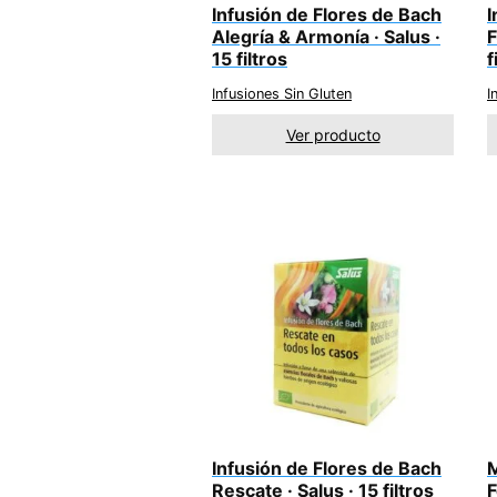
Infusión de Flores de Bach
I
Alegría & Armonía · Salus ·
F
15 filtros
f
Infusiones Sin Gluten
I
Ver producto
Infusión de Flores de Bach
M
Rescate · Salus · 15 filtros
F