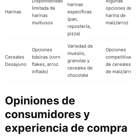
Disponibilidad
Algunas
harinas
limitada de
opciones de
Harinas
específicas
harinas
harina de
(pan,
multiusos
maíz/arroz
repostería,
pizza)
Variedad de
Opciones
Opciones
mueslis,
Cereales
básicas (corn
competitivas
granolas y
Desayuno
flakes, arroz
de cereales
cereales de
inflado)
de maíz/arroz
chocolate
Opiniones de
consumidores y
experiencia de compra