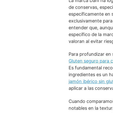
La marca Dani ha log
de conservas, especia
específicamente en 
exclusivamente para
entender que, aunqu
específico de la ma
valoran al evitar rie
Para profundizar en 
Gluten seguro para c
Es fundamental record
ingredientes es un 
jamón ibérico sin glu
aplicar a las conser
Cuando comparamos a
notables en la text