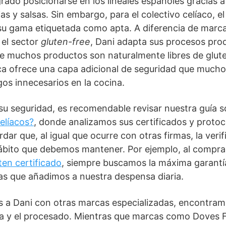
rado posicionarse en los lineales españoles gracias a
s y salsas. Sin embargo, para el colectivo celíaco, el
su gama etiquetada como apta. A diferencia de marc
 el sector
gluten-free
, Dani adapta sus procesos prod
e muchos productos son naturalmente libres de glute
rca ofrece una capa adicional de seguridad que much
sgos innecesarios en la cocina.
su seguridad, es recomendable revisar nuestra guía 
elíacos?
, donde analizamos sus certificados y protoc
ar que, al igual que ocurre con otras firmas, la verif
hábito que debemos mantener. Por ejemplo, al compr
ten certificado
, siempre buscamos la máxima garantí
vas que añadimos a nuestra despensa diaria.
 Dani con otras marcas especializadas, encontramo
ura y el procesado. Mientras que marcas como Doves 