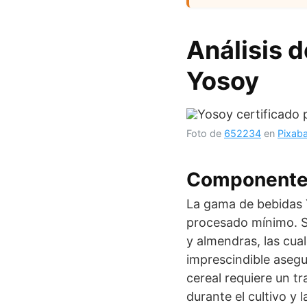
Análisis 
Yosoy
Foto de
652234
en
Pixab
Componentes
La gama de bebidas Y
procesado mínimo. Su
y almendras, las cual
imprescindible asegu
cereal requiere un t
durante el cultivo y 