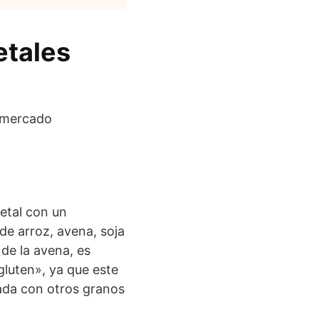
etales
etal con un
de arroz, avena, soja
 de la avena, es
gluten», ya que este
zada con otros granos