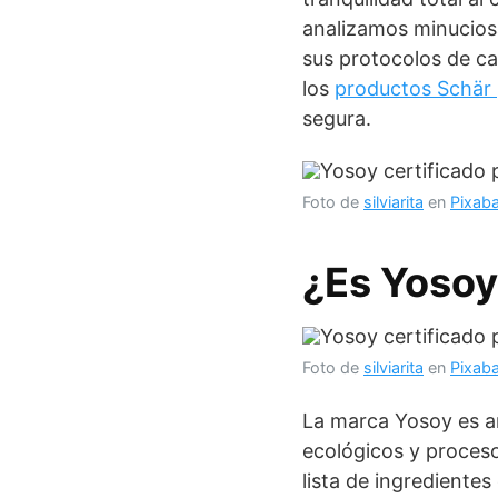
analizamos minucios
sus protocolos de c
los
productos Schär 
segura.
Foto de
silviarita
en
Pixab
¿Es Yosoy
Foto de
silviarita
en
Pixab
La marca Yosoy es a
ecológicos y procesos
lista de ingrediente