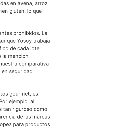
adas en avena, arroz
nen gluten, lo que
entes prohibidos. La
. Aunque Yosoy trabaja
ífico de cada lote
o la mención
r nuestra comparativa
s en seguridad
ctos gourmet, es
or ejemplo, al
 es tan riguroso como
arencia de las marcas
uropea para productos