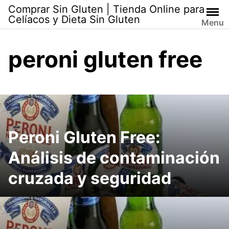
Skip
Comprar Sin Gluten | Tienda Online para
to
Celíacos y Dieta Sin Gluten
Menu
content
peroni gluten free
Peroni Gluten Free:
Análisis de contaminación
cruzada y seguridad