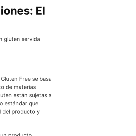
iones: El
 Gluten Free se basa
to de materias
luten están sujetas a
to estándar que
d del producto y
y un producto