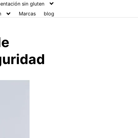
entación sin gluten
n
Marcas
blog
de
guridad