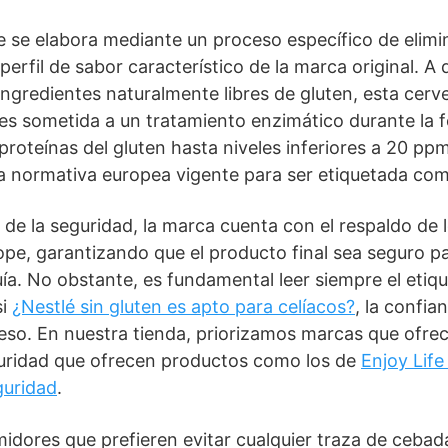
e se elabora mediante un proceso específico de elimi
erfil de sabor característico de la marca original. A 
 ingredientes naturalmente libres de gluten, esta cer
es sometida a un tratamiento enzimático durante la 
roteínas del gluten hasta niveles inferiores a 20 ppm
a normativa europea vigente para ser etiquetada com
 de la seguridad, la marca cuenta con el respaldo de 
ope, garantizando que el producto final sea seguro pa
ía. No obstante, es fundamental leer siempre el etiqu
si
¿Nestlé sin gluten es apto para celíacos?
, la confia
ceso. En nuestra tienda, priorizamos marcas que ofre
seguridad que ofrecen productos como los de
Enjoy Life
guridad
.
idores que prefieren evitar cualquier traza de cebada,