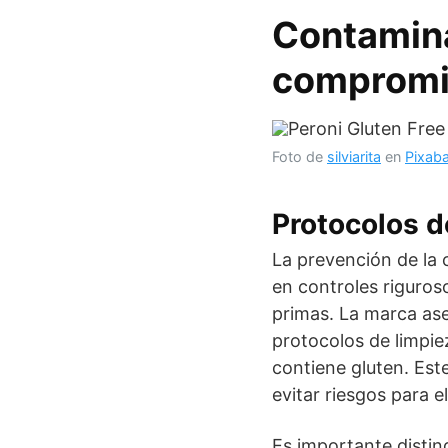
Contamina
compromi
Foto de
silviarita
en
Pixab
Protocolos d
La prevención de la 
en controles riguros
primas. La marca ase
protocolos de limpie
contiene gluten. Est
evitar riesgos para e
Es importante distin