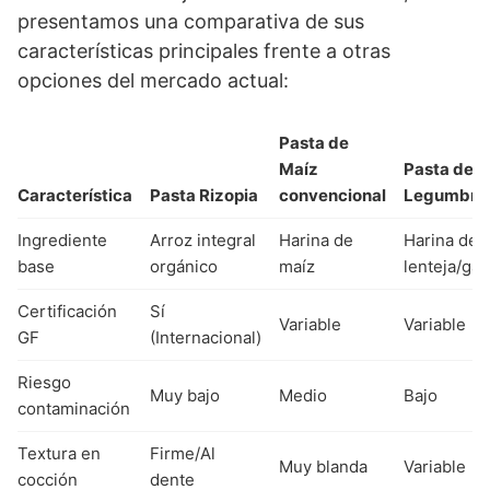
presentamos una comparativa de sus
características principales frente a otras
opciones del mercado actual:
Pasta de
Maíz
Pasta de
Característica
Pasta Rizopia
convencional
Legumbre
Ingrediente
Arroz integral
Harina de
Harina de
base
orgánico
maíz
lenteja/ga
Certificación
Sí
Variable
Variable
GF
(Internacional)
Riesgo
Muy bajo
Medio
Bajo
contaminación
Textura en
Firme/Al
Muy blanda
Variable
cocción
dente