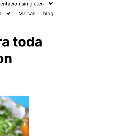
entación sin gluten
n
Marcas
blog
ra toda
on