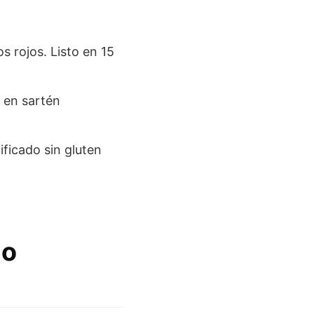
s rojos. Listo en 15
r en sartén
ficado sin gluten
go