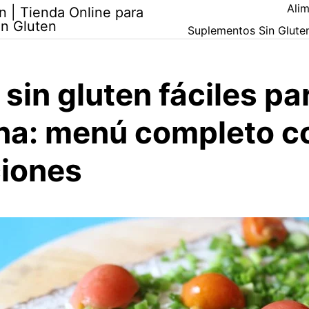
Alim
n | Tienda Online para
in Gluten
Suplementos Sin Glute
sin gluten fáciles pa
na: menú completo c
ciones