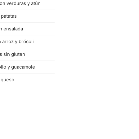
on verduras y atún
 patatas
on ensalada
 arroz y brócoli
 sin gluten
ollo y guacamole
 queso