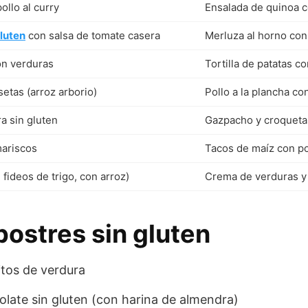
ollo al curry
Ensalada de quinoa c
gluten
con salsa de tomate casera
Merluza al horno con
on verduras
Tortilla de patatas c
setas (arroz arborio)
Pollo a la plancha con
a sin gluten
Gazpacho y croquetas
mariscos
Tacos de maíz con p
 fideos de trigo, con arroz)
Crema de verduras y
postres sin gluten
tos de verdura
late sin gluten (con harina de almendra)