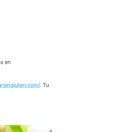
as en
arsingluten.com/
. Tu