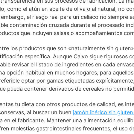
a transparencia en sus procesos de fabricación. La ma
, como el atún en aceite de oliva o al natural, no co
 embargo, el riesgo real para un celíaco no siempre e
sible contaminación cruzada durante el procesado indu
oductos que incluyen salsas o acompañamientos com
 entre los productos que son «naturalmente sin gluten»
ificación específica. Aunque Calvo sigue rigurosos co
able revisar el listado de ingredientes en cada envas
una opción habitual en muchos hogares, para aquello
preferible optar por gamas etiquetadas explícitamente
ue pueda contener derivados de cereales no permitid
tas tu dieta con otros productos de calidad, es int
r conservas, al buscar un buen
jamón ibérico sin gluten
a en el fabricante. Mantener una alimentación equilib
fren molestias gastrointestinales frecuentes, el uso 