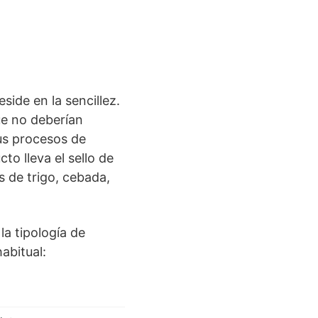
side en la sencillez.
ue no deberían
us procesos de
o lleva el sello de
s de trigo, cebada,
la tipología de
abitual: