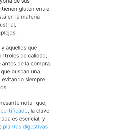
yoría de sus
ntienen gluten entre
stá en la materia
strial,
plejos.
 y aquellos que
ntroles de calidad,
e antes de la compra.
s que buscan una
, evitando siempre
os.
eresante notar que,
 certificado
, la clave
rada es esencial, y
de
plantas digestivas