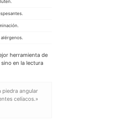
luten.
espesantes.
minación.
 alérgenos.
ejor herramienta de
sino en la lectura
a piedra angular
entes celíacos.»