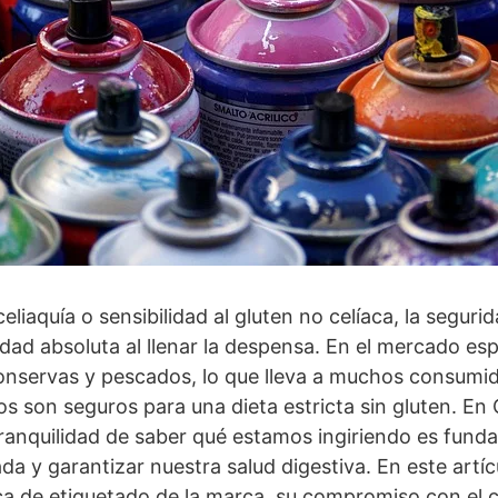
liaquía o sensibilidad al gluten no celíaca, la seguri
idad absoluta al llenar la despensa. En el mercado es
conservas y pescados, lo que lleva a muchos consumi
os son seguros para una dieta estricta sin gluten. En
anquilidad de saber qué estamos ingiriendo es fundam
a y garantizar nuestra salud digestiva. En este artí
ica de etiquetado de la marca, su compromiso con el c