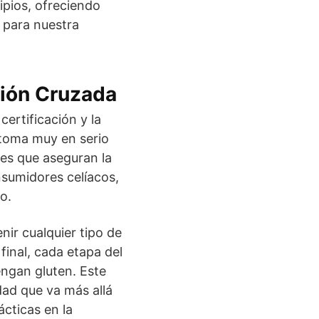
cipios, ofreciendo
 para nuestra
ción Cruzada
certificación y la
 toma muy en serio
nes que aseguran la
nsumidores celíacos,
o.
nir cualquier tipo de
inal, cada etapa del
engan gluten. Este
dad que va más allá
ácticas en la