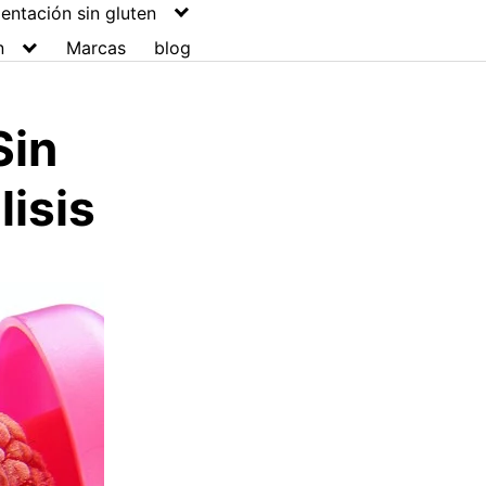
entación sin gluten
n
Marcas
blog
Sin
lisis