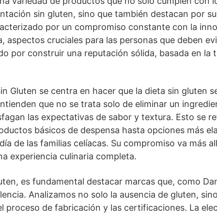
una variedad de productos que no solo cumplen con lo
entación sin gluten, sino que también destacan por su
racterizado por un compromiso constante con la inno
a, aspectos cruciales para las personas que deben evit
o por construir una reputación sólida, basada en la t
Sin Gluten se centra en hacer que la dieta sin gluten 
ntienden que no se trata solo de eliminar un ingredie
sfagan las expectativas de sabor y textura. Esto se re
oductos básicos de despensa hasta opciones más el
 a día de las familias celíacas. Su compromiso va más al
a experiencia culinaria completa.
uten, es fundamental destacar marcas que, como Dani
lencia. Analizamos no solo la ausencia de gluten, sino
el proceso de fabricación y las certificaciones. La el