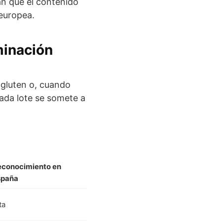
an que el contenido
 europea.
minación
 gluten o, cuando
Cada lote se somete a
econocimiento en
spaña
ta