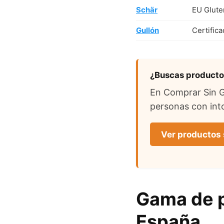
Schär
EU Glute
Gullón
Certific
¿Buscas productos
En Comprar Sin Gl
personas con into
Ver productos 
Gama de p
España