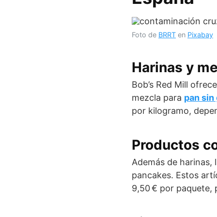
Foto de
BRRT
en
Pixabay
Harinas y m
Bob’s Red Mill ofrec
mezcla para
pan sin
por kilogramo, depen
Productos c
Además de harinas, l
pancakes. Estos artí
9,50 € por paquete, 