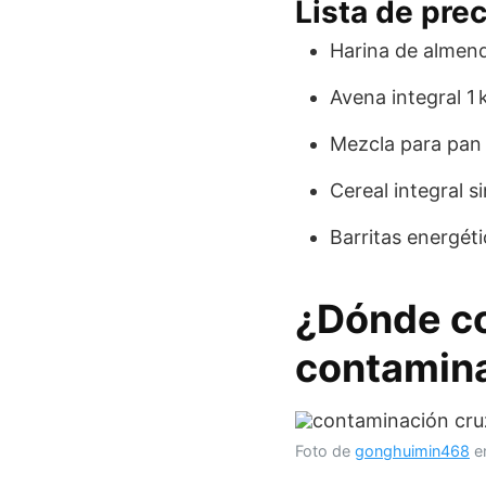
Lista de pre
Harina de almend
Avena integral 1 
Mezcla para pan s
Cereal integral s
Barritas energéti
¿Dónde co
contamin
Foto de
gonghuimin468
e