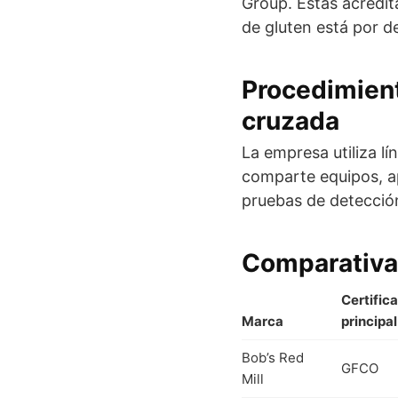
Group. Estas acredit
de gluten está por d
Procedimient
cruzada
La empresa utiliza l
comparte equipos, ap
pruebas de detección
Comparativa 
Certific
Marca
principal
Bob’s Red
GFCO
Mill