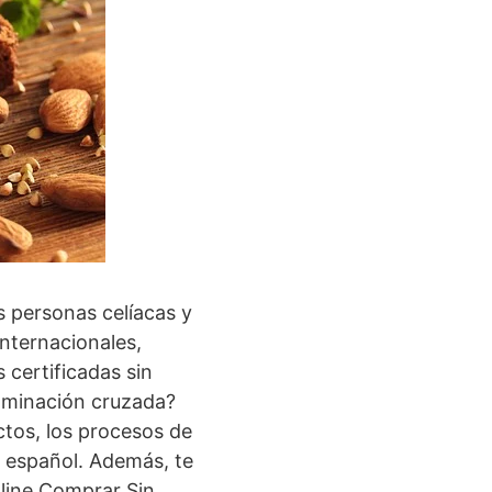
 personas celíacas y
internacionales,
 certificadas sin
taminación cruzada?
ctos, los procesos de
do español. Además, te
nline Comprar Sin