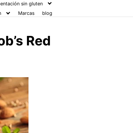
entación sin gluten
n
Marcas
blog
ob’s Red