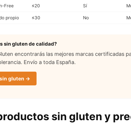
n-Free
≤20
Sí
Mu
ado propio
≤30
No
M
 sin gluten de calidad?
uten encontrarás las mejores marcas certificadas pa
lerancia. Envío a toda España.
sin gluten →
roductos sin gluten y pre