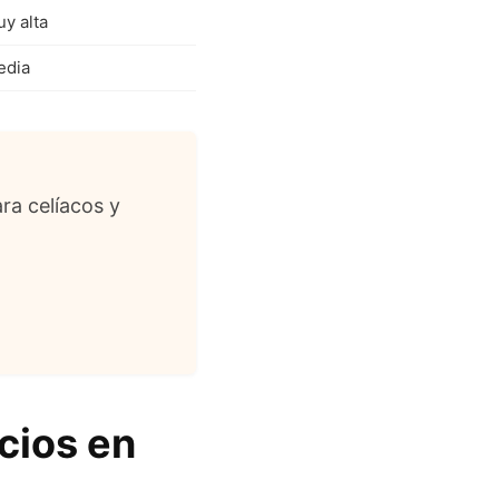
y alta
edia
ra celíacos y
cios en