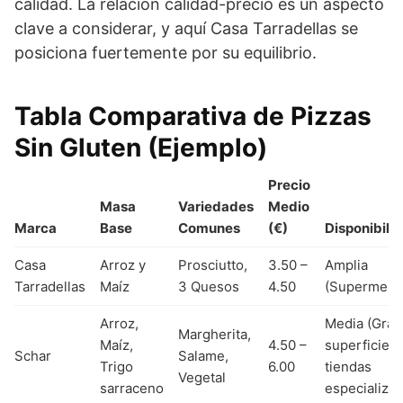
calidad. La relación calidad-precio es un aspecto
clave a considerar, y aquí Casa Tarradellas se
posiciona fuertemente por su equilibrio.
Tabla Comparativa de Pizzas
Sin Gluten (Ejemplo)
Precio
Masa
Variedades
Medio
Marca
Base
Comunes
(€)
Disponibili
Casa
Arroz y
Prosciutto,
3.50 –
Amplia
Tarradellas
Maíz
3 Quesos
4.50
(Supermerc
Arroz,
Media (Gra
Margherita,
Maíz,
4.50 –
superficies,
Schar
Salame,
Trigo
6.00
tiendas
Vegetal
sarraceno
especializa