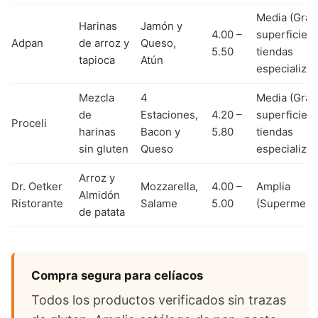
Media (Gra
Harinas
Jamón y
4.00 –
superficies,
Adpan
de arroz y
Queso,
5.50
tiendas
tapioca
Atún
especializa
Mezcla
4
Media (Gra
de
Estaciones,
4.20 –
superficies,
Proceli
harinas
Bacon y
5.80
tiendas
sin gluten
Queso
especializa
Arroz y
Dr. Oetker
Mozzarella,
4.00 –
Amplia
Almidón
Ristorante
Salame
5.00
(Supermerc
de patata
Compra segura para celíacos
Todos los productos verificados sin trazas