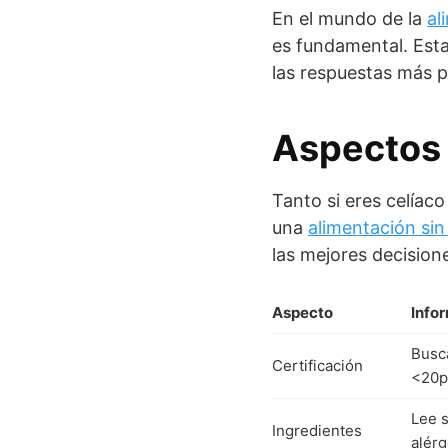
En el mundo de la
al
es fundamental. Est
las respuestas más pr
Aspectos 
Tanto si eres celíac
una
alimentación sin
las mejores decision
Aspecto
Info
Busca
Certificación
<20
Lee s
Ingredientes
alér