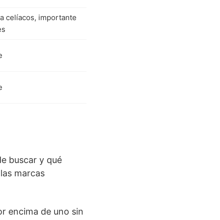
ra celíacos, importante
es
e
e
nde buscar y qué
 las marcas
or encima de uno sin