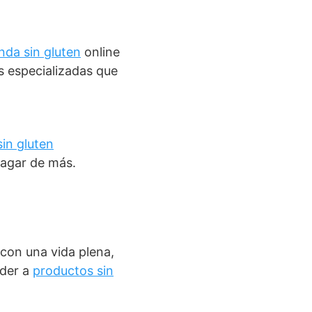
enda sin gluten
online
s especializadas que
sin gluten
pagar de más.
con una vida plena,
eder a
productos sin