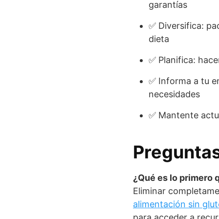
garantías
✅ Diversifica: pa
dieta
✅ Planifica: hace
✅ Informa a tu e
necesidades
✅ Mantente actua
Preguntas
¿Qué es lo primero 
Eliminar completamen
alimentación sin glu
para acceder a recur