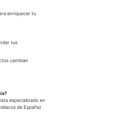
ara enriquecer tu
nder tus
uctos cambian
uía?
ista especializado en
Celíacos de España)