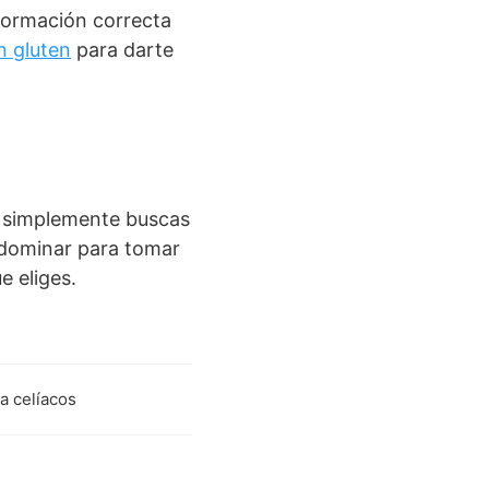
nformación correcta
n gluten
para darte
 o simplemente buscas
 dominar para tomar
e eliges.
ra celíacos