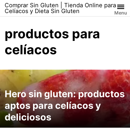
Skip
Comprar Sin Gluten | Tienda Online para
to
Celíacos y Dieta Sin Gluten
Menu
content
productos para
celíacos
Hero sin gluten: productos
aptos para celíacos y
deliciosos