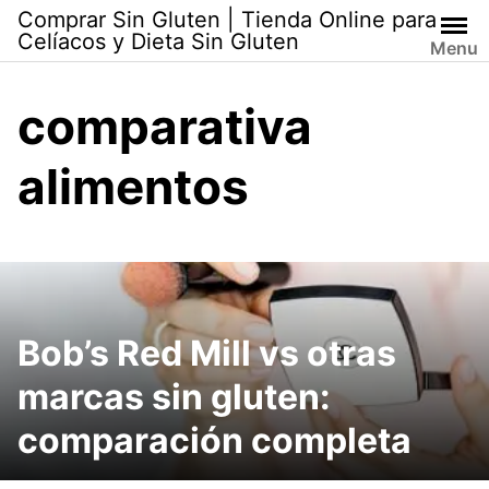
Skip
Comprar Sin Gluten | Tienda Online para
to
Celíacos y Dieta Sin Gluten
Menu
content
comparativa
alimentos
Bob’s Red Mill vs otras
marcas sin gluten:
comparación completa