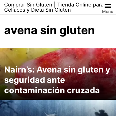
Skip
Comprar Sin Gluten | Tienda Online para
to
Celíacos y Dieta Sin Gluten
Menu
content
avena sin gluten
Nairn’s: Avena sin gluten y
seguridad ante
contaminación cruzada